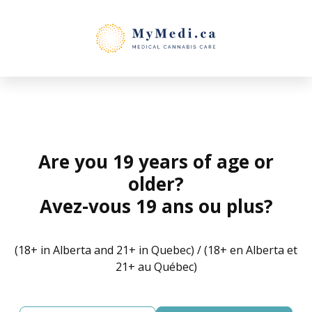
Skip
to
content
Are you 19 years of age or
older?
Avez-vous 19 ans ou plus?
(18+ in Alberta and 21+ in Quebec) / (18+ en Alberta et
21+ au Québec)