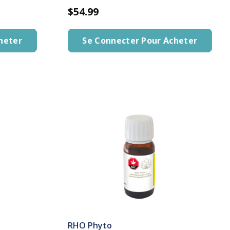
$54.99
heter
Se Connecter Pour Acheter
RHO Phyto