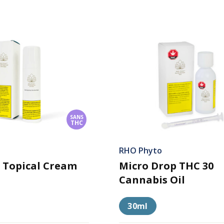
SANS
THC
RHO Phyto
 Topical Cream
Micro Drop THC 30
Cannabis Oil
30ml