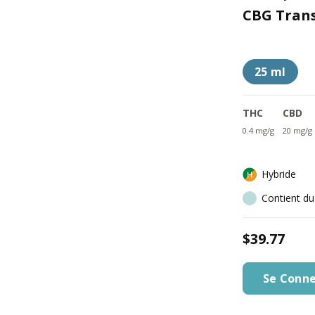
CBG Tran
25 ml
THC
CBD
0.4 mg/g
20 mg/g
Hybride
Contient d
$39.77
Se Conne