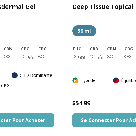
sdermal Gel
Deep Tissue Topical
50 ml
CBN
CBG
CBC
THC
CBD
CBN
CBG
0.00
10 mg/g
0.00
10 mg/g
10 mg/g
0.00
0.00
CBD Dominante
Hybride
Équilib
u CBG
$54.99
cter Pour Acheter
Se Connecter Pour Ac