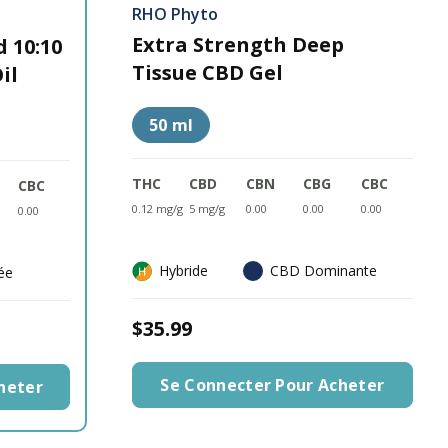
RHO Phyto
Extra Strength Deep
 10:10
Tissue CBD Gel
il
50 ml
THC
CBD
CBN
CBG
CBC
CBC
0.12 mg/g
5 mg/g
0.00
0.00
0.00
0.00
Hybride
CBD Dominante
rée
$35.99
Se Connecter Pour Acheter
heter