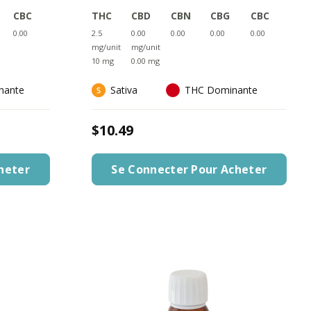
CBC
THC
CBD
CBN
CBG
CBC
0.00
2.5
0.00
0.00
0.00
0.00
mg/unit
mg/unit
10 mg
0.00 mg
nante
Sativa
THC Dominante
$10.49
heter
Se Connecter Pour Acheter