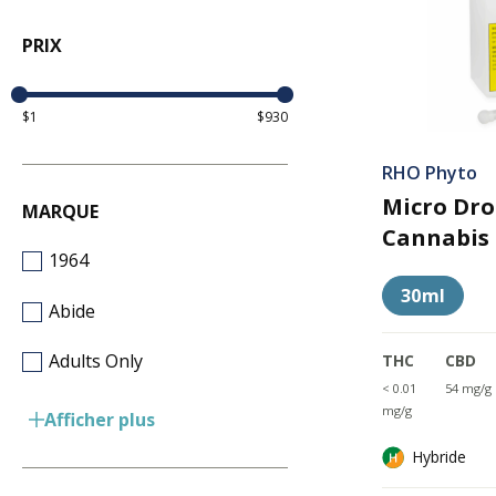
PRIX
$1
$930
RHO Phyto
Micro Dro
MARQUE
Cannabis 
1964
30ml
Abide
Adults Only
THC
CBD
< 0.01
54 mg/g
mg/g
Afficher plus
Hybride