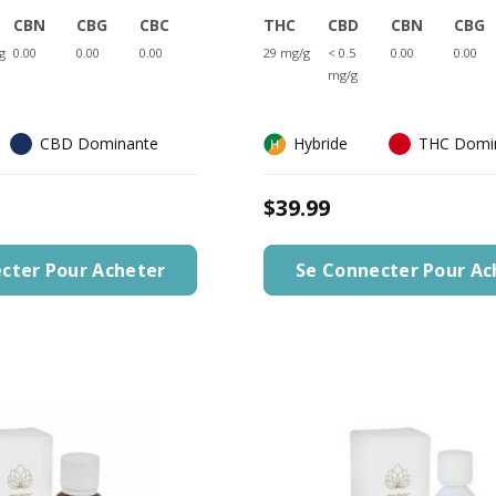
CBN
CBG
CBC
THC
CBD
CBN
CBG
g
0.00
0.00
0.00
29 mg/g
< 0.5
0.00
0.00
mg/g
CBD Dominante
Hybride
THC Domi
$39.99
cter Pour Acheter
Se Connecter Pour Ac