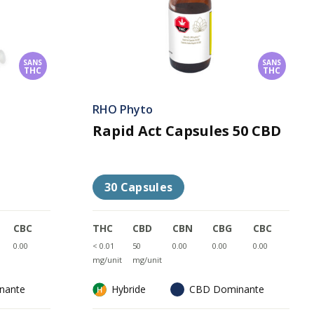
SANS
SANS
THC
THC
RHO Phyto
Rapid Act Capsules 50 CBD
30 Capsules
CBC
THC
CBD
CBN
CBG
CBC
0.00
< 0.01
50
0.00
0.00
0.00
mg/unit
mg/unit
nante
Hybride
CBD Dominante