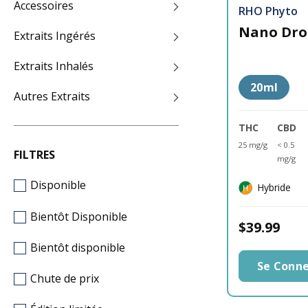
Accessoires
RHO Phyto
Nano Dro
Extraits Ingérés
Extraits Inhalés
20ml
Autres Extraits
THC
CBD
25 mg/g
< 0.5
FILTRES
mg/g
Disponible
Hybride
Bientôt Disponible
$39.99
Bientôt disponible
Se Conne
Chute de prix