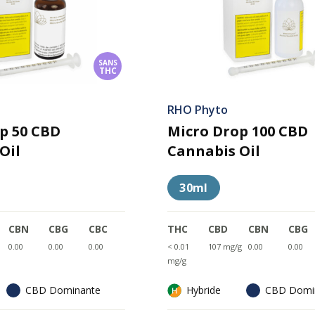
SANS
THC
RHO Phyto
p 50 CBD
Micro Drop 100 CBD
Oil
Cannabis Oil
30ml
CBN
CBG
CBC
THC
CBD
CBN
CBG
0.00
0.00
0.00
< 0.01
107 mg/g
0.00
0.00
mg/g
CBD Dominante
Hybride
CBD Domi