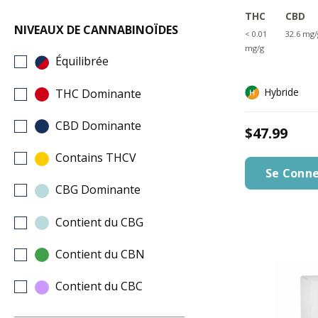
THC
CBD
NIVEAUX DE CANNABINOÏDES
< 0.01
32.6 mg/
mg/g
Équilibrée
Hybride
THC Dominante
CBD Dominante
$47.99
Contains THCV
Se Conne
CBG Dominante
Contient du CBG
Contient du CBN
Contient du CBC