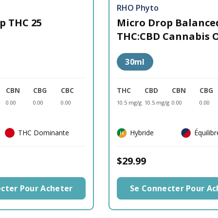
RHO Phyto
p THC 25
Micro Drop Balanced
THC:CBD Cannabis O
30ml
CBN
CBG
CBC
THC
CBD
CBN
CBG
0.00
0.00
0.00
10.5 mg/g
10.5 mg/g
0.00
0.00
THC Dominante
Hybride
Équilib
$29.99
cter Pour Acheter
Se Connecter Pour Ac