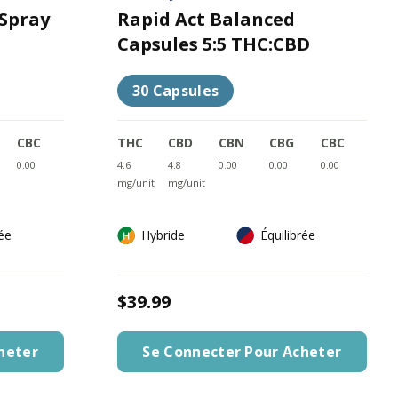
 Spray
Rapid Act Balanced
Capsules 5:5 THC:CBD
30 Capsules
CBC
THC
CBD
CBN
CBG
CBC
0.00
4.6
4.8
0.00
0.00
0.00
mg/unit
mg/unit
rée
Hybride
Équilibrée
$39.99
heter
Se Connecter Pour Acheter