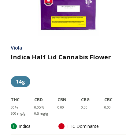
Viola
Indica Half Lid Cannabis Flower
14g
THC
CBD
CBN
CBG
CBC
30 %
0.05 %
0.00
0.00
0.00
300 mg/g
0.5 mg/g
Indica
THC Dominante