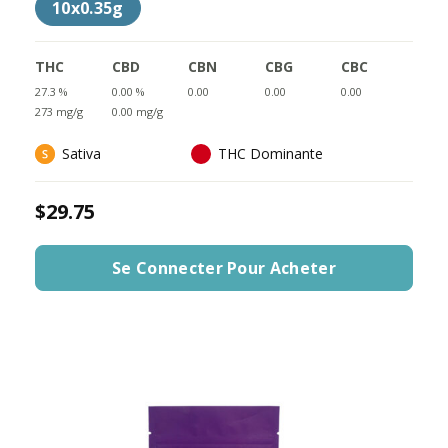
10x0.35g
THC
CBD
CBN
CBG
CBC
27.3 %
0.00 %
0.00
0.00
0.00
273 mg/g
0.00 mg/g
Sativa
THC Dominante
$29.75
Se Connecter Pour Acheter