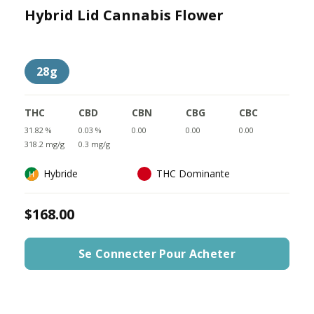
Hybrid Lid Cannabis Flower
28g
THC
CBD
CBN
CBG
CBC
31.82 %
0.03 %
0.00
0.00
0.00
318.2 mg/g
0.3 mg/g
Hybride
THC Dominante
$168.00
Se Connecter Pour Acheter