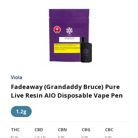
Viola
Fadeaway (Grandaddy Bruce) Pure
Live Resin AIO Disposable Vape Pen
1.2g
THC
CBD
CBN
CBG
CBC
81 %
< 0.1 %
0.00
0.00
0.00