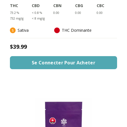
THC
CBD
CBN
CBG
CBC
73.2 %
< 0.8 %
0.00
0.00
0.00
732 mg/g
< 8 mg/g
Sativa
THC Dominante
$39.99
Se Connecter Pour Acheter