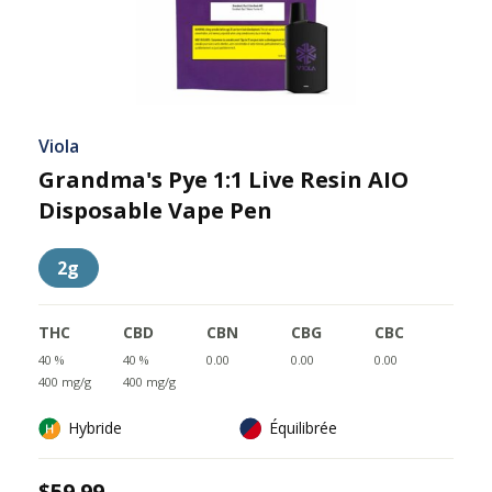
Viola
Grandma's Pye 1:1 Live Resin AIO
Disposable Vape Pen
2g
THC
CBD
CBN
CBG
CBC
40 %
40 %
0.00
0.00
0.00
400 mg/g
400 mg/g
Hybride
Équilibrée
$59.99