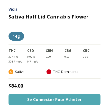
Viola
Sativa Half Lid Cannabis Flower
14g
THC
CBD
CBN
CBG
CBC
30.47 %
0.07 %
0.00
0.00
0.00
304.7 mg/g
0.7 mg/g
Sativa
THC Dominante
$84.00
Se Connecter Pour Acheter