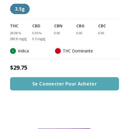
3.5g
THC
CBD
CBN
CBG
CBC
28.08 %
0.05 %
0.00
0.00
0.00
280.8 mg/g
0.5 mg/g
Indica
THC Dominante
$29.75
Se Connecter Pour Acheter