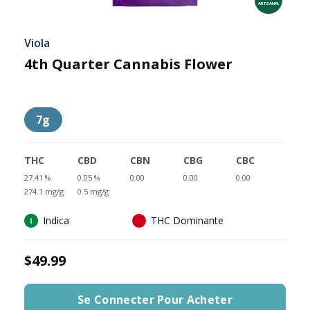
ARTISANAL
Viola
4th Quarter Cannabis Flower
7g
THC
CBD
CBN
CBG
CBC
27.41 %
0.05 %
0.00
0.00
0.00
274.1 mg/g
0.5 mg/g
Indica
THC Dominante
$49.99
Se Connecter Pour Acheter