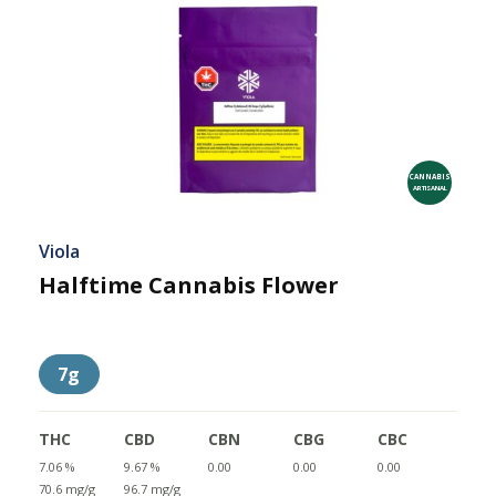
CANNABIS
ARTISANAL
Viola
Halftime Cannabis Flower
7g
THC
CBD
CBN
CBG
CBC
7.06 %
9.67 %
0.00
0.00
0.00
70.6 mg/g
96.7 mg/g