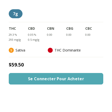
7g
THC
CBD
CBN
CBG
CBC
29.3 %
0.05 %
0.00
0.00
0.00
293 mg/g
0.5 mg/g
Sativa
THC Dominante
$59.50
Se Connecter Pour Acheter