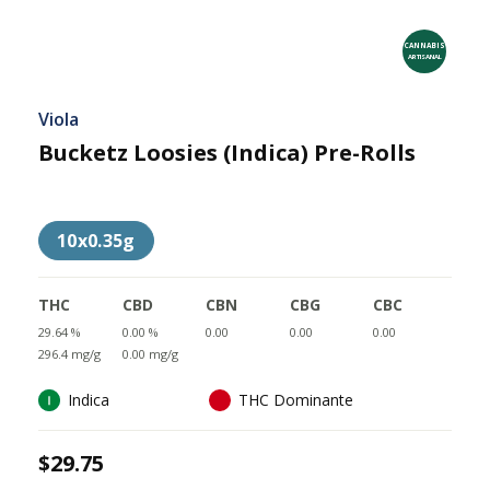
CANNABIS
ARTISANAL
Viola
Bucketz Loosies (Indica) Pre-Rolls
10x0.35g
THC
CBD
CBN
CBG
CBC
29.64 %
0.00 %
0.00
0.00
0.00
296.4 mg/g
0.00 mg/g
Indica
THC Dominante
$29.75