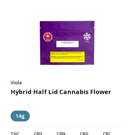
Viola
Hybrid Half Lid Cannabis Flower
14g
THC
CBD
CBN
CBG
CBC