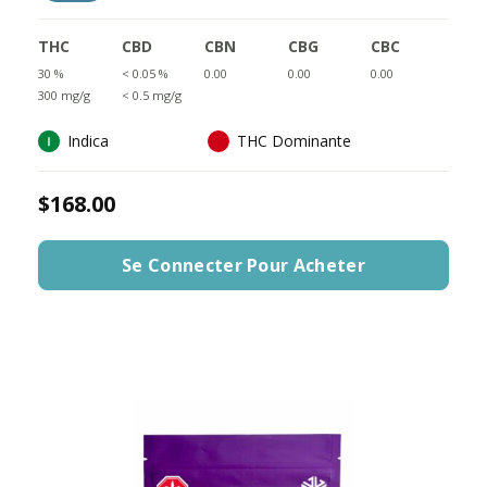
THC
CBD
CBN
CBG
CBC
30 %
< 0.05 %
0.00
0.00
0.00
300 mg/g
< 0.5 mg/g
Indica
THC Dominante
$168.00
Se Connecter Pour Acheter