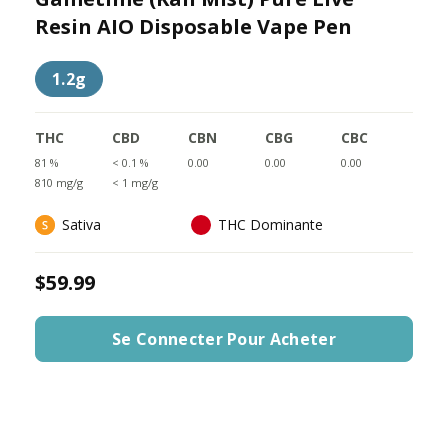
Resin AIO Disposable Vape Pen
1.2g
THC
CBD
CBN
CBG
CBC
81 %
< 0.1 %
0.00
0.00
0.00
810 mg/g
< 1 mg/g
Sativa
THC Dominante
$59.99
Se Connecter Pour Acheter