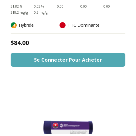
31.82 %
0.03 %
0.00
0.00
0.00
318.2 mg/g
0.3 mg/g
Hybride
THC Dominante
$84.00
Se Connecter Pour Acheter