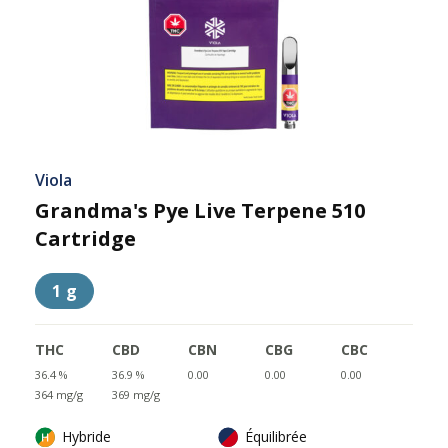
Viola
Grandma's Pye Live Terpene 510
Cartridge
1 g
THC
CBD
CBN
CBG
CBC
36.4 %
36.9 %
0.00
0.00
0.00
364 mg/g
369 mg/g
Hybride
Équilibrée