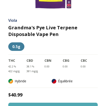
Viola
Grandma's Pye Live Terpene
Disposable Vape Pen
0.5g
THC
CBD
CBN
CBG
CBC
42.2 %
38.1 %
0.00
0.00
0.00
422 mg/g
381 mg/g
Hybride
Équilibrée
$40.99