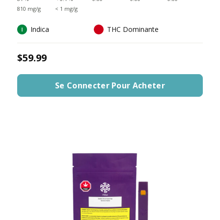
810 mg/g
< 1 mg/g
Indica
THC Dominante
$59.99
Se Connecter Pour Acheter