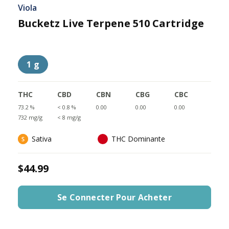
Viola
Bucketz Live Terpene 510 Cartridge
1 g
THC
CBD
CBN
CBG
CBC
73.2 %
< 0.8 %
0.00
0.00
0.00
732 mg/g
< 8 mg/g
Sativa
THC Dominante
$44.99
Se Connecter Pour Acheter