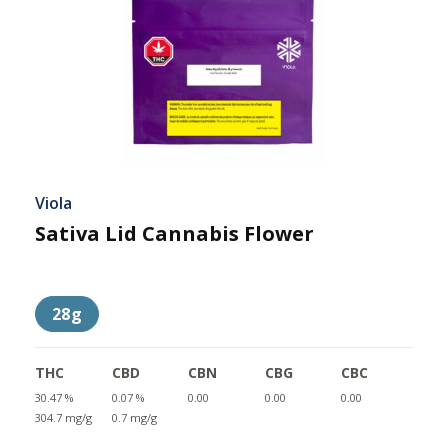
Viola
Sativa Lid Cannabis Flower
28g
THC
CBD
CBN
CBG
CBC
30.47 %
0.07 %
0.00
0.00
0.00
304.7 mg/g
0.7 mg/g