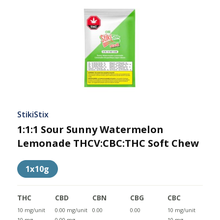
StikiStix
1:1:1 Sour Sunny Watermelon
Lemonade THCV:CBC:THC Soft Chew
1x10g
THC
CBD
CBN
CBG
CBC
10 mg/unit
0.00 mg/unit
0.00
0.00
10 mg/unit
10 mg
0.00 mg
10 mg