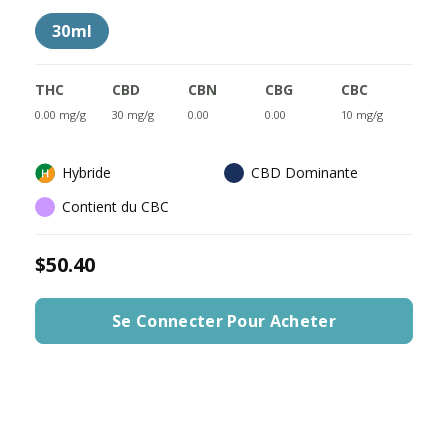
30ml
THC
CBD
CBN
CBG
CBC
0.00 mg/g
30 mg/g
0.00
0.00
10 mg/g
Hybride
CBD Dominante
Contient du CBC
$50.40
Se Connecter Pour Acheter