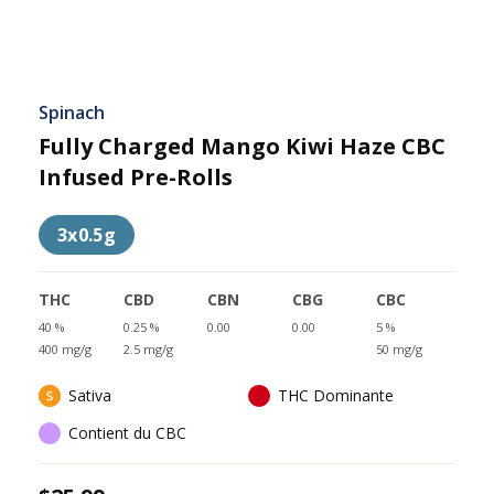
Spinach
Fully Charged Mango Kiwi Haze CBC
Infused Pre-Rolls
3x0.5g
THC
CBD
CBN
CBG
CBC
40 %
0.25 %
0.00
0.00
5 %
400 mg/g
2.5 mg/g
50 mg/g
Sativa
THC Dominante
Contient du CBC