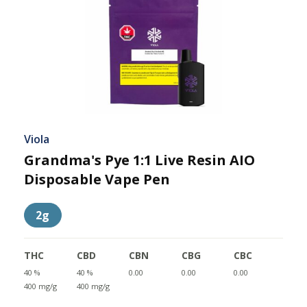
Viola
Grandma's Pye 1:1 Live Resin AIO
Disposable Vape Pen
2g
THC
CBD
CBN
CBG
CBC
40 %
40 %
0.00
0.00
0.00
400 mg/g
400 mg/g