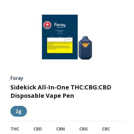
Foray
Sidekick All-In-One THC:CBG:CBD
Disposable Vape Pen
2g
THC
CBD
CBN
CBG
CBC