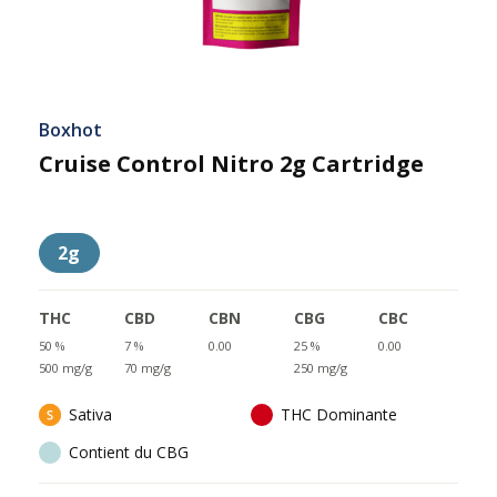
Boxhot
Cruise Control Nitro 2g Cartridge
2g
THC
CBD
CBN
CBG
CBC
50 %
7 %
0.00
25 %
0.00
500 mg/g
70 mg/g
250 mg/g
Sativa
THC Dominante
Contient du CBG