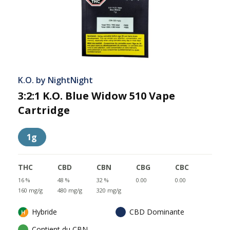
K.O. by NightNight
3:2:1 K.O. Blue Widow 510 Vape
Cartridge
1g
THC
CBD
CBN
CBG
CBC
16 %
48 %
32 %
0.00
0.00
160 mg/g
480 mg/g
320 mg/g
Hybride
CBD Dominante
Contient du CBN