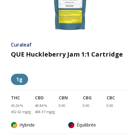
Curaleaf
QUE Huckleberry Jam 1:1 Cartridge
1g
THC
CBD
CBN
CBG
CBC
45.26 %
40.84 %
0.00
0.00
0.00
452.62 mg/g
408.37 mg/g
Hybride
Équilibrée