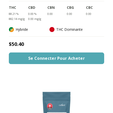
THC
CBD
CBN
CBG
CBC
88.21 %
0.00 %
0.00
0.00
0.00
882.14 mg/g
0.00 mg/g
Hybride
THC Dominante
$50.40
Se Connecter Pour Acheter