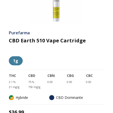
Purefarma
CBD Earth 510 Vape Cartridge
1g
THC
CBD
CBN
CBG
CBC
2.1 %
75 %
0.00
0.00
0.00
21 mg/g
750 mg/g
Hybride
CBD Dominante
$36.99