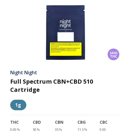
SANS
THC
Night Night
Full Spectrum CBN+CBD 510
Cartridge
1g
THC
CBD
CBN
CBG
CBC
0.00 %
50 %
35 %
11.5 %
0.00