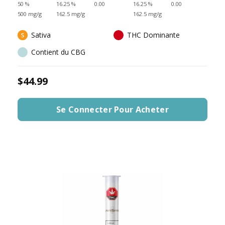
50 %
16.25 %
0.00
16.25 %
0.00
500 mg/g
162.5 mg/g
162.5 mg/g
Sativa
THC Dominante
Contient du CBG
$44.99
Se Connecter Pour Acheter