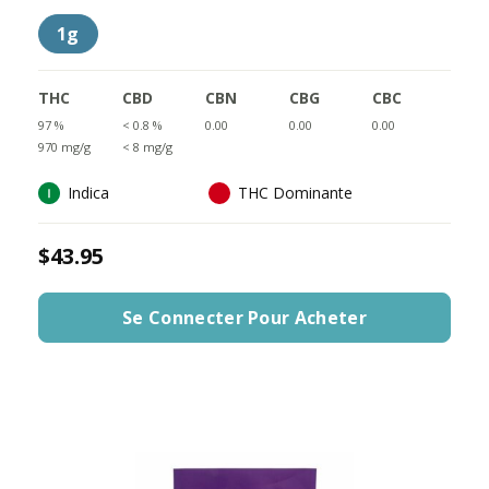
1g
THC
CBD
CBN
CBG
CBC
97 %
< 0.8 %
0.00
0.00
0.00
970 mg/g
< 8 mg/g
Indica
THC Dominante
$43.95
Se Connecter Pour Acheter