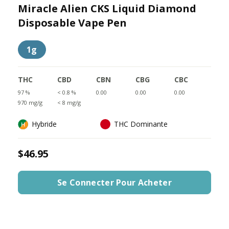
Miracle Alien CKS Liquid Diamond
Disposable Vape Pen
1g
THC
CBD
CBN
CBG
CBC
97 %
< 0.8 %
0.00
0.00
0.00
970 mg/g
< 8 mg/g
Hybride
THC Dominante
$46.95
Se Connecter Pour Acheter