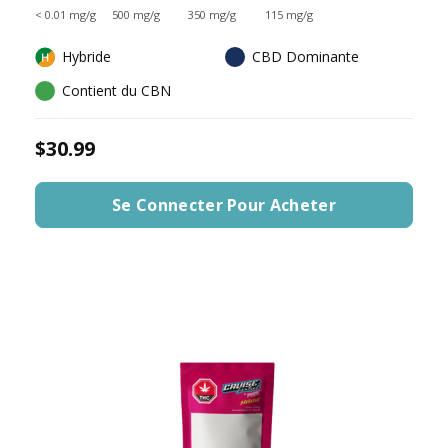
< 0.01 mg/g
500 mg/g
350 mg/g
115 mg/g
Hybride
CBD Dominante
Contient du CBN
$30.99
Se Connecter Pour Acheter