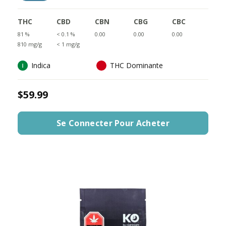
THC
CBD
CBN
CBG
CBC
81 %
< 0.1 %
0.00
0.00
0.00
810 mg/g
< 1 mg/g
Indica
THC Dominante
$59.99
Se Connecter Pour Acheter