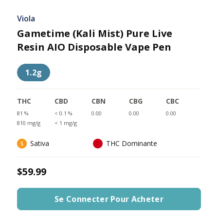
Viola
Gametime (Kali Mist) Pure Live
Resin AIO Disposable Vape Pen
1.2g
THC
CBD
CBN
CBG
CBC
81 %
< 0.1 %
0.00
0.00
0.00
810 mg/g
< 1 mg/g
Sativa
THC Dominante
$59.99
Se Connecter Pour Acheter