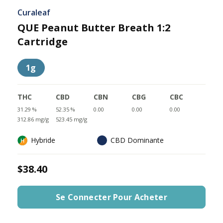
Curaleaf
QUE Peanut Butter Breath 1:2
Cartridge
1g
THC
CBD
CBN
CBG
CBC
31.29 %
52.35 %
0.00
0.00
0.00
312.86 mg/g
523.45 mg/g
Hybride
CBD Dominante
$38.40
Se Connecter Pour Acheter