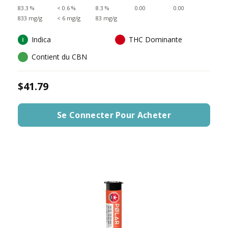
83.3 %
< 0.6 %
8.3 %
0.00
0.00
833 mg/g
< 6 mg/g
83 mg/g
Indica
THC Dominante
Contient du CBN
$41.79
Se Connecter Pour Acheter