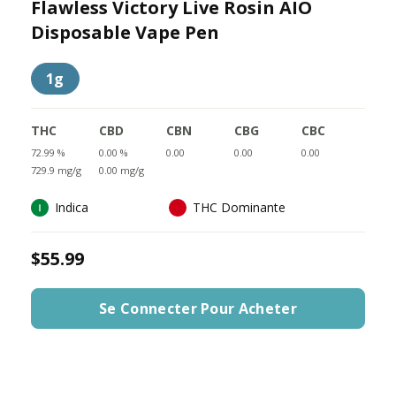
Flawless Victory Live Rosin AIO
Disposable Vape Pen
1g
THC
CBD
CBN
CBG
CBC
72.99 %
0.00 %
0.00
0.00
0.00
729.9 mg/g
0.00 mg/g
Indica
THC Dominante
$55.99
Se Connecter Pour Acheter