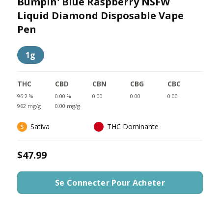
Bumpin' Blue Raspberry NSFW
Liquid Diamond Disposable Vape
Pen
1g
THC
CBD
CBN
CBG
CBC
96.2 %
0.00 %
0.00
0.00
0.00
962 mg/g
0.00 mg/g
Sativa
THC Dominante
$47.99
Se Connecter Pour Acheter