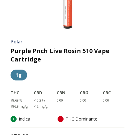
Polar
Purple Pnch Live Rosin 510 Vape
Cartridge
1g
THC
CBD
CBN
CBG
CBC
78.69 %
< 0.2 %
0.00
0.00
0.00
786.9 mg/g
< 2 mg/g
Indica
THC Dominante