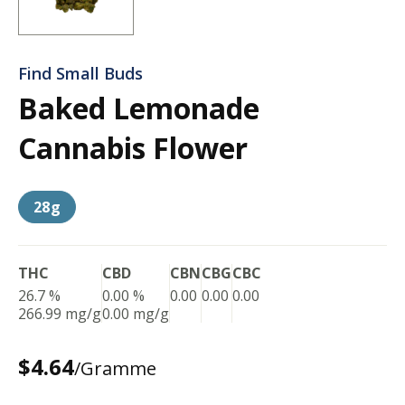
Find Small Buds
Baked Lemonade
Cannabis Flower
28g
THC
CBD
CBN
CBG
CBC
26.7 %
0.00 %
0.00
0.00
0.00
266.99 mg/g
0.00 mg/g
$4.64
/Gramme