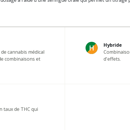
dosage à l'aide d'une seringue orale qui permet un titrage pr
Hybride
x de cannabis médical
Combinaison 
de combinaisons et
d'effets.
n taux de THC qui