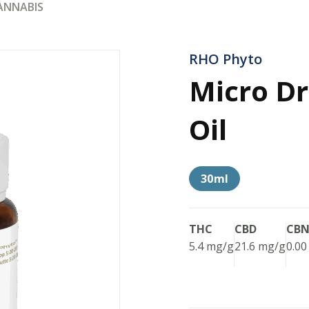
CANNABIS
RHO Phyto
Micro Dr
Oil
30ml
THC
CBD
CB
5.4 mg/g
21.6 mg/g
0.00