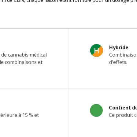
/ml de CBN, chaque flacon étant formulé pour un dosage préc
Hybride
x de cannabis médical
Combinaison 
de combinaisons et
d'effets.
Contient d
érieure à 15 % et
Ce produit 