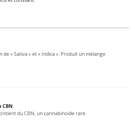
is et constant.
de « Sativa » et « Indica ». Produit un mélange
u CBN
contient du CBN, un cannabinoïde rare.