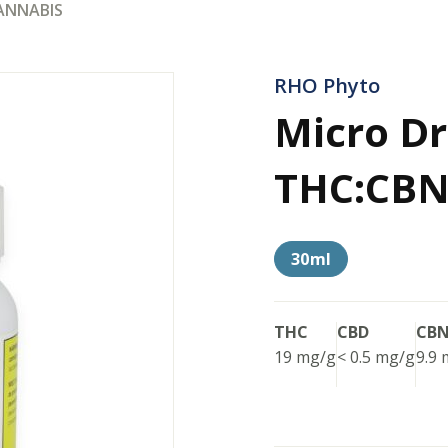
CANNABIS
RHO Phyto
Micro Dr
THC:CBN
30ml
THC
CBD
CB
19 mg/g
< 0.5 mg/g
9.9