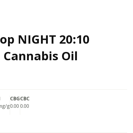
op NIGHT 20:10
 Cannabis Oil
N
CBG
CBC
 mg/g
0.00
0.00