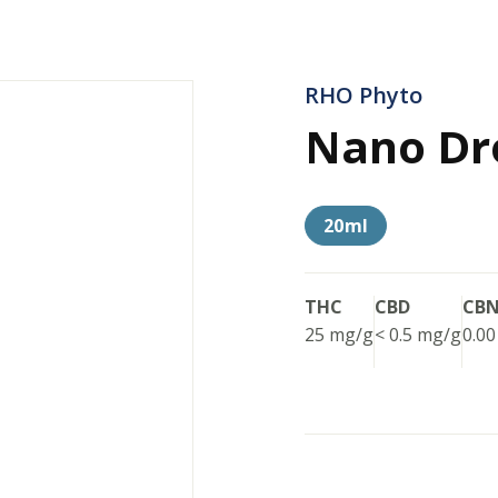
RHO Phyto
Nano Dr
20ml
THC
CBD
CB
25 mg/g
< 0.5 mg/g
0.00