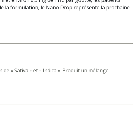
ml et environ 0,5 mg de THC par goutte, les patients
de la formulation, le Nano Drop représente la prochaine
de « Sativa » et « Indica ». Produit un mélange