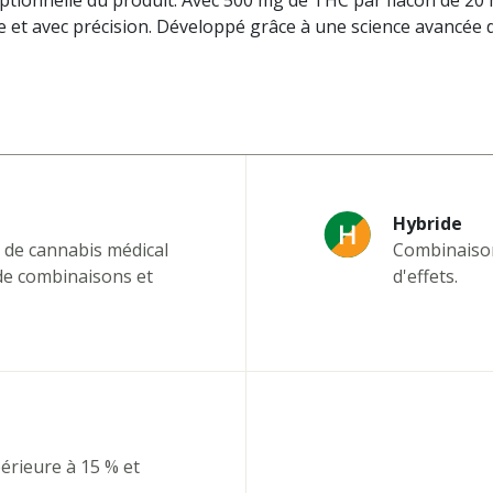
eptionnelle du produit. Avec 500 mg de THC par flacon de 20 
e et avec précision. Développé grâce à une science avancée 
Hybride
x de cannabis médical
Combinaison 
de combinaisons et
d'effets.
érieure à 15 % et