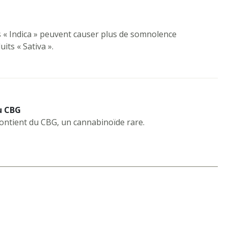
s « Indica » peuvent causer plus de somnolence
its « Sativa ».
u CBG
contient du CBG, un cannabinoïde rare.