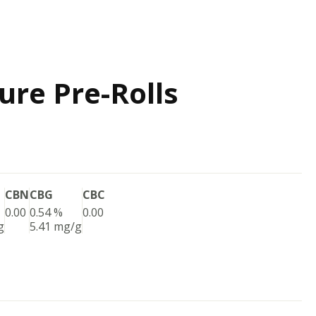
ure Pre-Rolls
CBN
CBG
CBC
0.00
0.54 %
0.00
g
5.41 mg/g