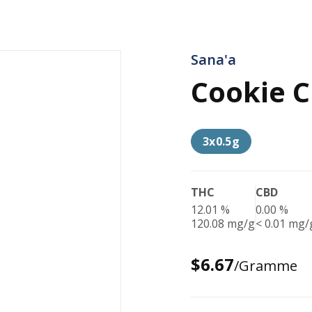
Sana'a
Cookie C
3x0.5g
THC
CBD
12.01 %
0.00 %
120.08 mg/g
< 0.01 mg/
$6.67
/Gramme