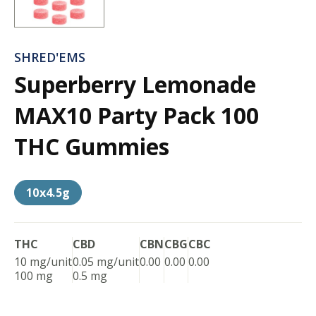
SHRED'EMS
Superberry Lemonade
MAX10 Party Pack 100
THC Gummies
10x4.5g
THC
CBD
CBN
CBG
CBC
10 mg/unit
0.05 mg/unit
0.00
0.00
0.00
100 mg
0.5 mg