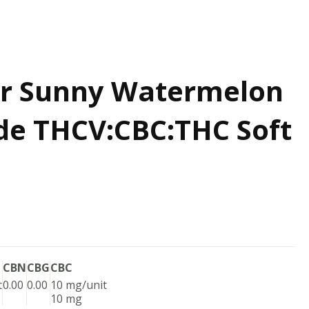
ur Sunny Watermelon
e THCV:CBC:THC Soft
CBN
CBG
CBC
t
0.00
0.00
10 mg/unit
10 mg