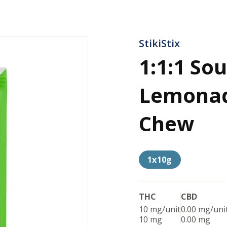
StikiStix
1:1:1 So
Lemonad
Chew
1x10g
THC
CBD
10 mg/unit
0.00 mg/uni
10 mg
0.00 mg