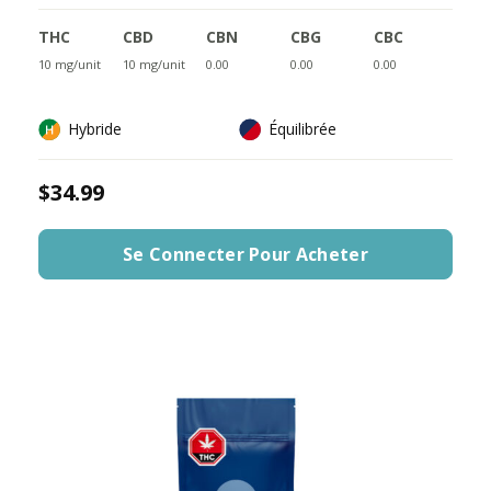
THC
CBD
CBN
CBG
CBC
10 mg/unit
10 mg/unit
0.00
0.00
0.00
Hybride
Équilibrée
$34.99
Se Connecter Pour Acheter