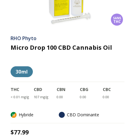
SANS
THC
RHO Phyto
Micro Drop 100 CBD Cannabis Oil
30ml
THC
CBD
CBN
CBG
CBC
< 0.01 mg/g
107 mg/g
0.00
0.00
0.00
Hybride
CBD Dominante
$77.99