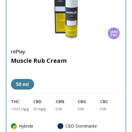
SANS
THC
rePlay
Muscle Rub Cream
50 ml
THC
CBD
CBN
CBG
CBC
< 0.01 mg/g
10 mg/g
0.00
0.00
0.00
Hybride
CBD Dominante