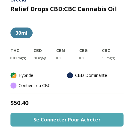
Relief Drops CBD:CBC Cannabis Oil
30ml
THC
CBD
CBN
CBG
CBC
0.00 mg/g
30 mg/g
0.00
0.00
10 mg/g
Hybride
CBD Dominante
Contient du CBC
$50.40
Se Connecter Pour Acheter