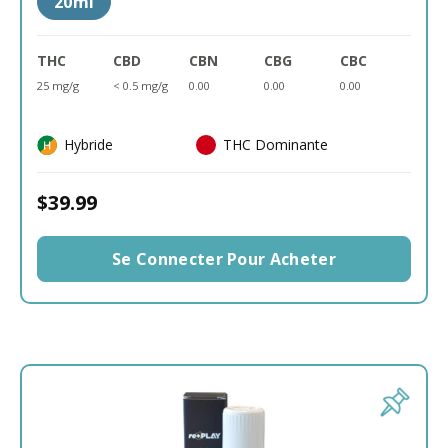
20ml
THC
CBD
CBN
CBG
CBC
25 mg/g
< 0.5 mg/g
0.00
0.00
0.00
Hybride
THC Dominante
$39.99
Se Connecter Pour Acheter