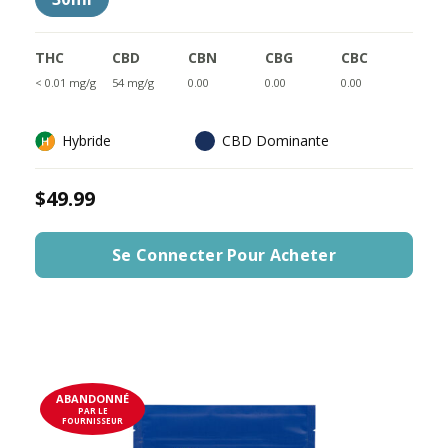
THC
CBD
CBN
CBG
CBC
< 0.01 mg/g
54 mg/g
0.00
0.00
0.00
Hybride
CBD Dominante
$49.99
Se Connecter Pour Acheter
ABANDONNÉ
PAR LE
FOURNISSEUR