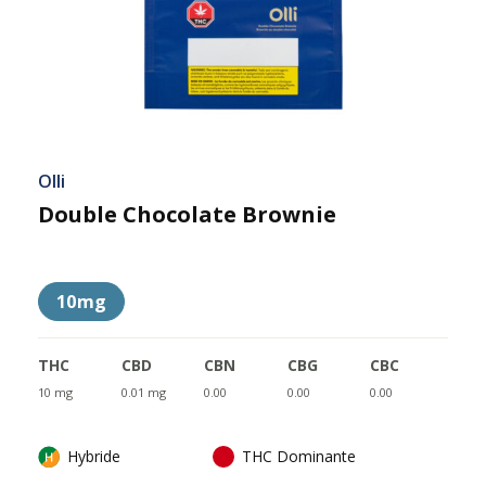
Olli
Double Chocolate Brownie
10mg
THC
CBD
CBN
CBG
CBC
10 mg
0.01 mg
0.00
0.00
0.00
Hybride
THC Dominante