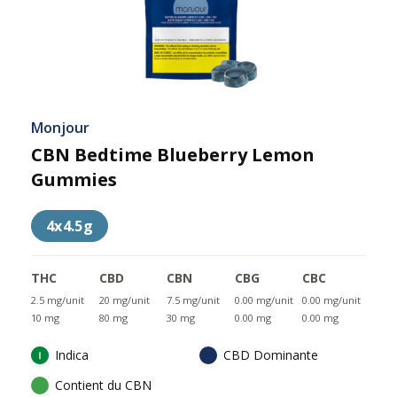
Monjour
CBN Bedtime Blueberry Lemon
Gummies
4x4.5g
THC
CBD
CBN
CBG
CBC
2.5 mg/unit
20 mg/unit
7.5 mg/unit
0.00 mg/unit
0.00 mg/unit
10 mg
80 mg
30 mg
0.00 mg
0.00 mg
Indica
CBD Dominante
Contient du CBN