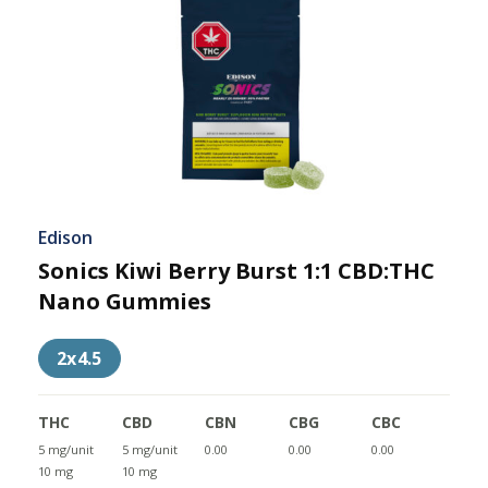
Edison
Sonics Kiwi Berry Burst 1:1 CBD:THC
Nano Gummies
2x4.5
THC
CBD
CBN
CBG
CBC
5 mg/unit
5 mg/unit
0.00
0.00
0.00
10 mg
10 mg