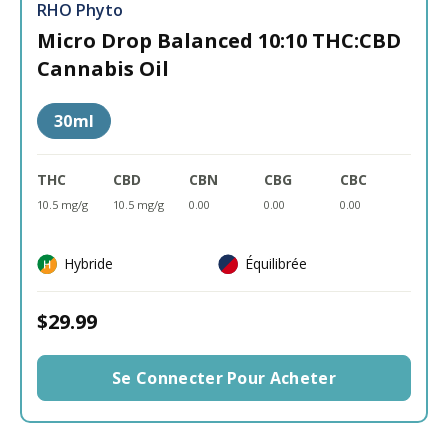
RHO Phyto
Micro Drop Balanced 10:10 THC:CBD
Cannabis Oil
30ml
THC
CBD
CBN
CBG
CBC
10.5 mg/g
10.5 mg/g
0.00
0.00
0.00
Hybride
Équilibrée
$29.99
Se Connecter Pour Acheter