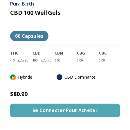
Pura Earth
CBD 100 WellGels
60 Capsules
THC
CBD
CBN
CBG
CBC
< 0 mg/unit
100 mg/unit
0.00
0.00
0.00
Hybride
CBD Dominante
$80.99
Se Connecter Pour Acheter