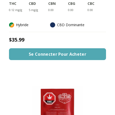
THC
CBD
CBN
CBG
CBC
0.12 mg/g
5 mg/g
0.00
0.00
0.00
Hybride
CBD Dominante
$35.99
Se Connecter Pour Acheter