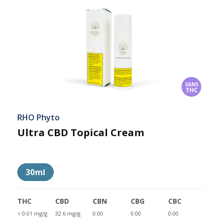
SANS
THC
RHO Phyto
Ultra CBD Topical Cream
30ml
THC
CBD
CBN
CBG
CBC
< 0.01 mg/g
32.6 mg/g
0.00
0.00
0.00