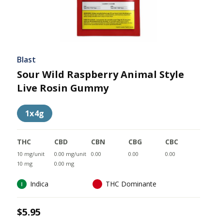
Blast
Sour Wild Raspberry Animal Style
Live Rosin Gummy
1x4g
THC
CBD
CBN
CBG
CBC
10 mg/unit
0.00 mg/unit
0.00
0.00
0.00
10 mg
0.00 mg
Indica
THC Dominante
$5.95